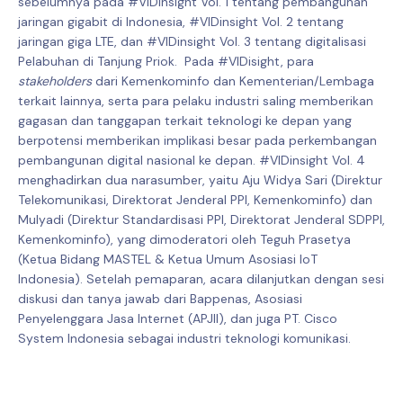
sebelumnya pada #VIDinsight Vol. 1 tentang pembangunan
jaringan gigabit di Indonesia, #VIDinsight Vol. 2 tentang
jaringan giga LTE, dan #VIDinsight Vol. 3 tentang digitalisasi
Pelabuhan di Tanjung Priok. Pada #VIDisight, para
stakeholders
dari Kemenkominfo dan Kementerian/Lembaga
terkait lainnya, serta para pelaku industri saling memberikan
gagasan dan tanggapan terkait teknologi ke depan yang
berpotensi memberikan implikasi besar pada perkembangan
pembangunan digital nasional ke depan. #VIDinsight Vol. 4
menghadirkan dua narasumber, yaitu Aju Widya Sari (Direktur
Telekomunikasi, Direktorat Jenderal PPI, Kemenkominfo) dan
Mulyadi (Direktur Standardisasi PPI, Direktorat Jenderal SDPPI,
Kemenkominfo), yang dimoderatori oleh Teguh Prasetya
(Ketua Bidang MASTEL & Ketua Umum Asosiasi IoT
Indonesia). Setelah pemaparan, acara dilanjutkan dengan sesi
diskusi dan tanya jawab dari Bappenas, Asosiasi
Penyelenggara Jasa Internet (APJII), dan juga PT. Cisco
System Indonesia sebagai industri teknologi komunikasi.